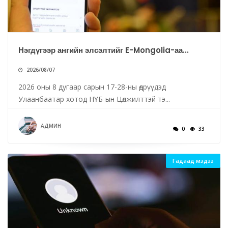
Нэгдүгээр ангийн элсэлтийг E-Mongolia-аа...
2026/08/07
2026 оны 8 дугаар сарын 17-28-ны өдрүүдэд
Улаанбаатар хотод НҮБ-ын Цөлжилттэй тэ...
АДМИН
0
33
Гадаад мэдээ