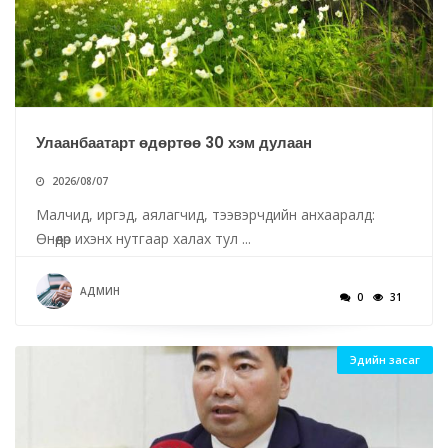
Улаанбаатарт өдөртөө 30 хэм дулаан
2026/08/07
Малчид, иргэд, аялагчид, тээвэрчдийн анхааралд:
Өнөөдөр ихэнх нутгаар халах тул ...
АДМИН
0
31
Эдийн засаг