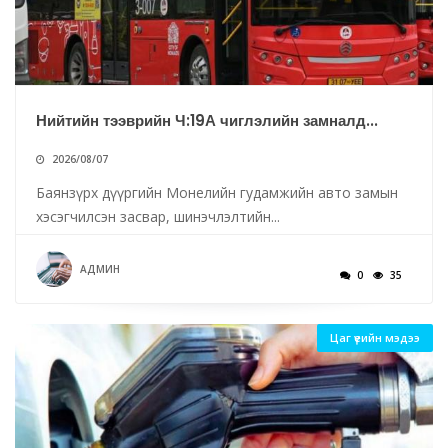
Нийтийн тээврийн Ч:19А чиглэлийн замналд...
2026/08/07
Баянзүрх дүүргийн Монелийн гудамжийн авто замын
хэсэгчилсэн засвар, шинэчлэлтийн...
АДМИН
0
35
Цаг үеийн мэдээ