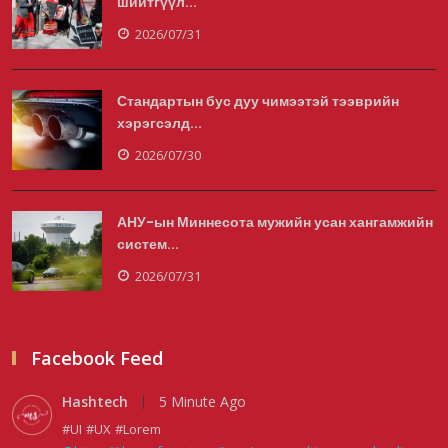
шийтгүүл...
2026/07/31
Стандартын бус дуу чимээтэй тээврийн
хэрэгсэлд...
2026/07/30
АНУ-ын Миннесота мужийн усан хангамжийн
систем...
2026/07/31
Facebook Feed
Hashtech
5 Minute Ago
#UI
#UX
#Lorem