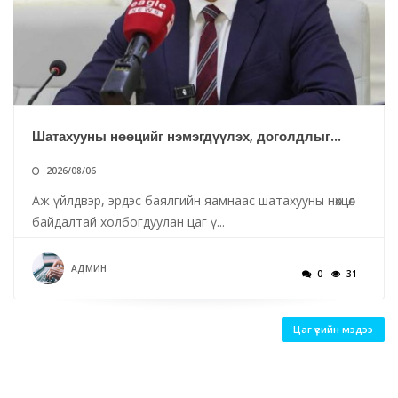
Шатахууны нөөцийг нэмэгдүүлэх, доголдлыг...
2026/08/06
Аж үйлдвэр, эрдэс баялгийн яамнаас шатахууны нөхцөл
байдалтай холбогдуулан цаг ү...
АДМИН
0
31
Цаг үеийн мэдээ