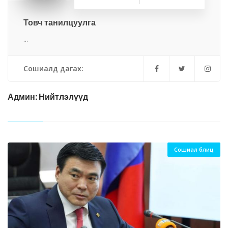
Товч танилцуулга
...
Сошиалд дагах:
Админ: Нийтлэлүүд
Сошиал блиц