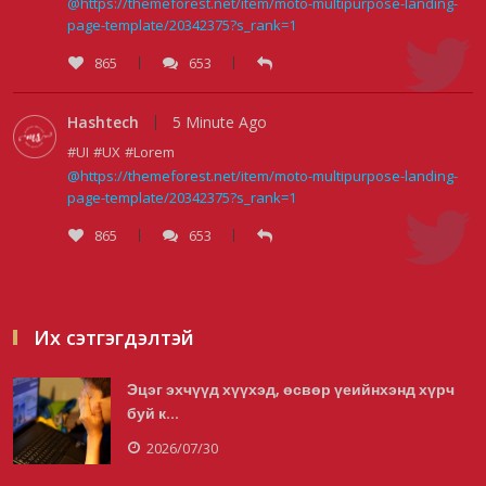
@https://themeforest.net/item/moto-multipurpose-landing-
page-template/20342375?s_rank=1
865
653
Hashtech
5 Minute Ago
#UI
#UX
#Lorem
@https://themeforest.net/item/moto-multipurpose-landing-
page-template/20342375?s_rank=1
865
653
Их сэтгэгдэлтэй
Эцэг эхчүүд хүүхэд, өсвөр үеийнхэнд хүрч
буй к...
2026/07/30