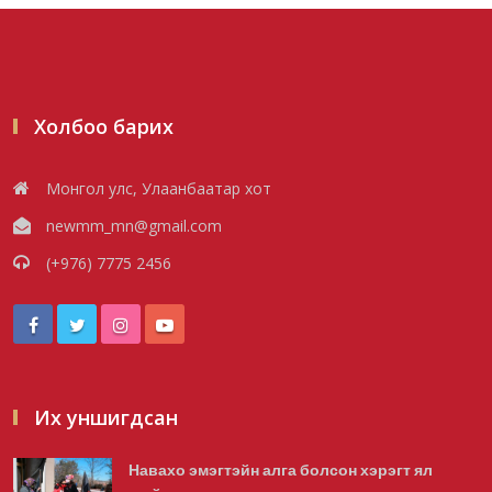
Холбоо барих
Монгол улс, Улаанбаатар хот
newmm_mn@gmail.com
(+976) 7775 2456
Их уншигдсан
Навахо эмэгтэйн алга болсон хэрэгт ял