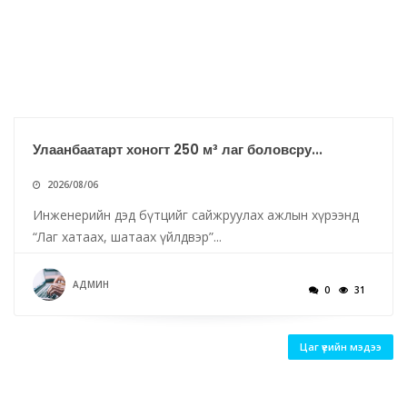
Улаанбаатарт хоногт 250 м³ лаг боловсру...
2026/08/06
Инженерийн дэд бүтцийг сайжруулах ажлын хүрээнд
“Лаг хатаах, шатаах үйлдвэр”...
АДМИН
0
31
Цаг үеийн мэдээ