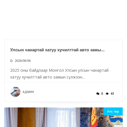
Улсын чанартай хатуу хучилттай авто замы...
2026/08/06
2025 оны байдлаар Монгол Улсын улсын чанартай
хатуу хучилттай авто замын сүлжээн...
АДМИН
0
43
Улс төр