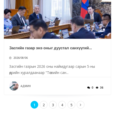
Засгийн газар энэ оныг дуустал санхүүгий...
2026/08/06
Засгийн газрын 2026 оны наймдугаар сарын 5-ны
өдрийн хуралдаанаар “Төсвийн сан...
АДМИН
0
36
1
2
3
4
5