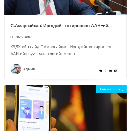
С.Амарсайхан: Иргэдийг хохироосон ААН-ий...
2026/08/07
ХЗДХ-ийн сайд С.Амарсайхан: Иргэдийг хохироосон
ААН-ийн нуугтмал хөрөнгийг олж т...
АДМИН
0
68
Сошиал блиц