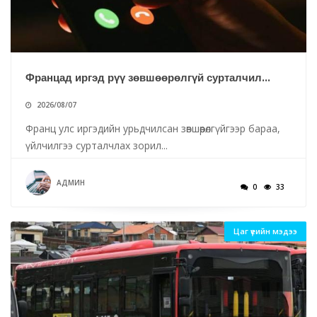
Францад иргэд рүү зөвшөөрөлгүй сурталчил...
2026/08/07
Франц улс иргэдийн урьдчилсан зөвшөөрөлгүйгээр бараа,
үйлчилгээ сурталчлах зорил...
АДМИН
0
33
Цаг үеийн мэдээ