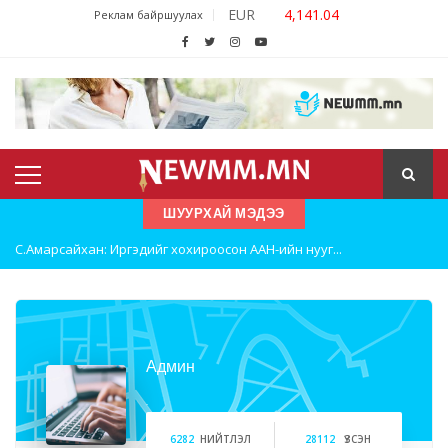
EUR
4,141.04
Реклам байршуулах
ШУУРХАЙ МЭДЭЭ
С.Амарсайхан: Иргэдийг хохироосон ААН-ийн нууг...
Шатахууны нөөцийг нэмэгдүүлэх, доголдлыг арилг...
Улаанбаатарт хоногт 250 м³ лаг боловсруулах ү...
Админ
.
6282
НИЙТЛЭЛ
28112
ҮЗСЭН