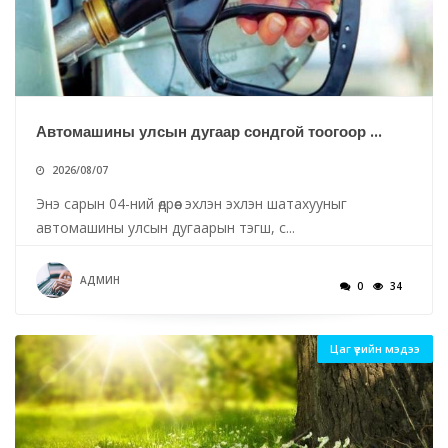
Автомашины улсын дугаар сондгой тоогоор ...
2026/08/07
Энэ сарын 04-ний өдрөөс эхлэн эхлэн шатахууныг
автомашины улсын дугаарын тэгш, с...
АДМИН
0
34
Цаг үеийн мэдээ