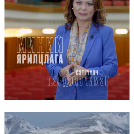
Улаанбаатарт өдөртөө 30 хэм дулаан
2026/08/07
Шатахууны нөөцийг нэмэгдүүлэх,
доголдлыг арилгахад анхаа...
2026/08/06
Улаанбаатарт хоногт 250 м³ лаг
боловсруулах үйлдвэр бай...
2026/08/06