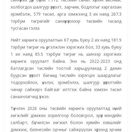
холбогдох шалгуур үзүүлэлт, зарчим, бодлогыг харгалзан
эрэмбэлж, 579 төсөл, арга хэмжээнд 3 их наяд 267.3
тэрбум төгрөгийг санхүүжүүлэхээр төсвийн төсөлд
тусгасан гэлээ.
Нийт хөрөнгө оруулалтын 67 хувь буюу 2 их наяд 181.9
тэрбум төгрөг нь үргэлжлэн хэрэгжих бол, 33 хувь буюу
1 их наяд 85.5 тэрбум төгрөг нь шинээр хэрэгжих
хөрөнгө оруулалт байна. Энэ нь 2022-2023 онд
батлагдсан төслийн тоотой харьцуулахад 2 дахин
буурсан үзүүлэлт бөгөөд төслийн хэрэгцээ шаардлагыг
тодорхойлох, үнэлэх, эрэмбэлэх, шалгуур үзүүлэлтийн
чанар сайжирч байгааг илтгэж байна хэмээн төсөл
санаачлагчид үзжээ.
Түүнчлэн 2026 оны төсвийн хөрөнгө оруулалтад хүний
хөгжлийг дэмжих зорилгоор боловсрол, эрүүл мэндийн
салбарт, бүсчилсэн хөгжил болон хувийн хэвшлийг
дэмжиж, бизнесийн орчныг сайжруулах хүрээнд эрчим