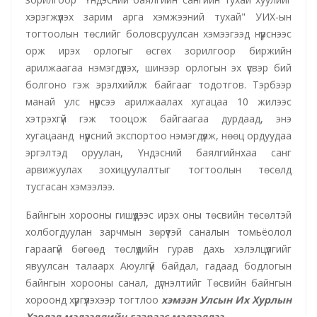
хэрэгжүүлэх зарим арга хэмжээний тухай" УИХ-ын
тогтоолын төслийг боловсруулсан хэмээгээд нүүрснээс
орж ирэх орлогыг өсгөх зорилгоор биржийн
арилжаагаа нэмэгдүүлэх, шинээр орлогын эх үүсвэр бий
болгоно гэж эрэлхийлж байгааг тодотгов. Тэрбээр
манай улс нүүрсээ арилжаалах хугацаа 10 жилээс
хэтрэхгүй гэж тооцож байгаагаа дурдаад, энэ
хугацаанд нүүрсний экспортоо нэмэгдүүлж, нөөц ордуудаа
эргэлтэд оруулан, Үндэсний баялгийнхаа санг
арвижуулах зохицуулалтыг тогтоолын төсөлд
тусгасан хэмээлээ.
Байнгын хорооны гишүүдээс ирэх оны төсвийн төсөлтэй
холбогдуулан зарчмын зөрүүтэй саналын томьёолол
гараагүй бөгөөд төслүүдийн гурав дахь хэлэлцүүлгийг
явуулсан талаарх Аюулгүй байдал, гадаад бодлогын
байнгын хорооны санал, дүгнэлтийг Төсвийн байнгын
хороонд хүргүүлэхээр тогтлоо
хэмээн Улсын Их Хурлын
Хэвлэл мэдээллийн газраас мэдээллээ.