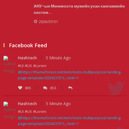
АНУ-ын Миннесота мужийн усан хангамжийн
систем...
Улаанбаатарт өдөртөө 29 хэм дулаан
2026/07/31
2026/08/06
Facebook Feed
Прокурорын байгууллага өнгөрсөн
Hashtech
5 Minute Ago
долоо хоногт 29,444 хэрэ...
#UI
#UX
#Lorem
@https://themeforest.net/item/moto-multipurpose-landing-
2026/08/05
page-template/20342375?s_rank=1
865
653
Тэгш, сондгойгоор замын хөдөлгөөнд
оролцох зохицуулалтад...
Hashtech
5 Minute Ago
#UI
#UX
#Lorem
2026/08/05
@https://themeforest.net/item/moto-multipurpose-landing-
page-template/20342375?s_rank=1