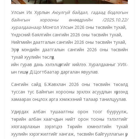
Улсын Их Хурлын
Аюулгүй байдал, гадаад бодлогын
байнгын хороо
ны өнөөдрийн /2025.10.22/
хуралдаанаар
Монгол Улсын 2026 оны төсвийн тухай,
Үндэсний баялгийн сангийн 2026 оны төсвийн тухай,
Нийгмийн даатгалын сангийн 2026 оны төсвийн тухай,
Эрүүл мэндийн даатгалын сангийн 2026 оны төсвийн
тухай хуулийн төслүүд
ийн гурав дахь хэлэлцүүлгийг хийлээ. Хуралдааныг УИХ-
ын гишүүн Д.Цогтбаатар даргалан явуулав.
Сангийн сайд Б.Жавхлан 2026 оны төсвийн төсөлд
туссан тус Байнгын хорооны эрхлэх асуудлын хүрээнд
хамаарах онцлох арга хэмжээний талаар танилцуулав.
Удирдах албан тушаалтны орон тоог бууруулж,
төрийн албан хаагчдын нийт орон тооны тэлэлтийг
хязгаарлахын зэрэгцээ Төрийн хэмнэлтийн тухай
хуулийн хэрэгжилтийг хангаж, төсвийн байгууллагын үр