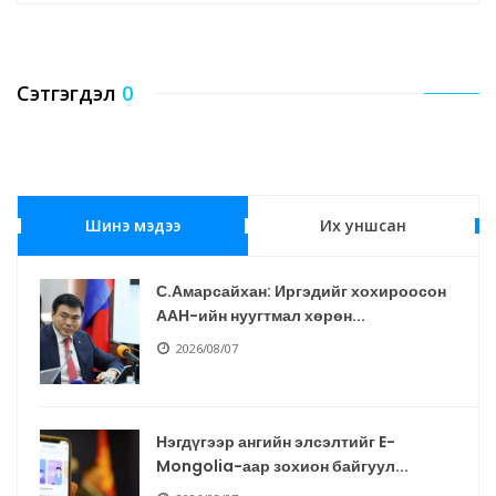
Сэтгэгдэл
0
Шинэ мэдээ
Их уншсан
С.Амарсайхан: Иргэдийг хохироосон
ААН-ийн нуугтмал хөрөн...
2026/08/07
Нэгдүгээр ангийн элсэлтийг E-
Mongolia-аар зохион байгуул...