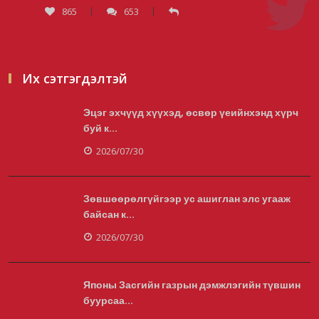
865
653
Тэгш, сондгойгоор хөдөлгөөнд
оролцуулах зохицуулалт 07:0...
2026/08/05
Их сэтгэгдэлтэй
Эцэг эхчүүд хүүхэд, өсвөр үеийнхэнд хүрч
Усны ослоор 59 хүн амь насаа алджээ
буй к...
2026/08/05
2026/07/30
Зөвшөөрөлгүйгээр ус ашиглан элс угааж
Гадаадын гэр бүлд үрчлэгдсэн хүүхдүүд
байсан к...
танилцах аяллаар ...
2026/07/30
2026/08/05
Японы Засгийн газрын дэмжлэгийн түвшин
буурсаа...
Засгийн газрын хуралдаанаар 20 орчим