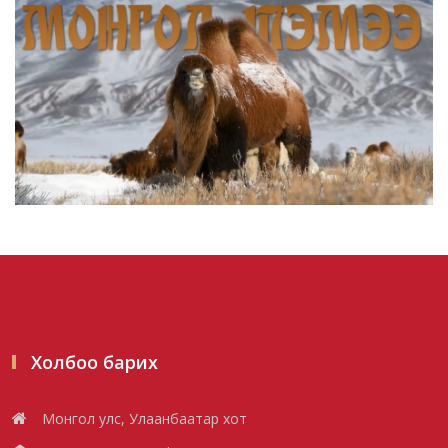
Улсын чанартай хатуу хучилттай авто
замын талаас илүү ху...
2026/08/06
Засгийн газар энэ оныг дуустал
санхүүгийн хэмнэлтийн гор...
2026/08/06
Шатахууны импортын гаалийн албан
татварыг 2027 оны хоёрд...
2026/08/06
Холбоо барих
Стратегийн нөөцийн барааны хяналтыг
Монгол улс, Улаанбаатар хот
цахим системээр хэрэ...