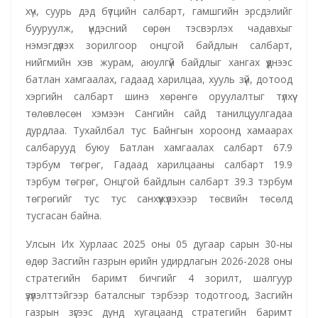
хүч, суурь дэд бүтцийн салбарт, гамшгийн эрсдэлийг
бууруулж, үндэсний сөрөн тэсвэрлэх чадавхыг
нэмэгдүүлэх зорилгоор онцгой байдлын салбарт,
нийгмийн хэв журам, аюулгүй байдлыг хангах үүднээс
батлан хамгаалах, гадаад харилцаа, хууль зүй, дотоод
хэргийн салбарт шинэ хөрөнгө оруулалтыг түлхүү
төлөвлөсөн хэмээн Сангийн сайд танилцуулгадаа
дурдлаа. Тухайлбал тус Байнгын хороонд хамаарах
салбарууд буюу Батлан хамгаалах салбарт 67.9
тэрбум төгрөг, Гадаад харилцааны салбарт 19.9
тэрбум төгрөг, Онцгой байдлын салбарт 39.3 тэрбум
төгрөгийг тус тус санхүүжүүлэхээр төсвийн төсөлд
тусгасан байна.
Улсын Их Хурлаас 2025 оны 05 дугаар сарын 30-ны
өдөр Засгийн газрын өрийн удирдлагын 2026-2028 оны
стратегийн баримт бичгийг 4 зорилт, шалгуур
үзүүлэлттэйгээр баталсныг тэрбээр тодотгоод, Засгийн
газрын зүгээс дунд хугацаанд стратегийн баримт