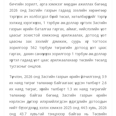
бичгийн зорилт, арга хэмжээг мөрдөн ажиллах бөгөөд
2026 онд Засгийн газрын гадаад зээлийн хөрөнгөөр
тэргүүлэх ач холбогдол бүхий төсөл, хөтөлбөрүүдийг тэргүүн
ээлжид хэрэгжүүлэх, 1 тэрбум ам.доллар хүртэлх Засгийн
газрын өрийн баталгаа гаргах, аймаг, нийслэлийн үнэт
цаасыг зохистой хэмжээнд арилжаалах, дотоод үнэт
цаасны зах зээлийг дэмжиж, суурь хүүг тогтоох
зорилгоор 562 тэрбум төгрөгийн дотоод үнэт цаас
гаргах, дахин санхүүжүүлэх зорилгоор 1 тэрбум ам.доллар
хүртэл гадаад үнэт цаас арилжаалахаар төсвийн төсөлд
тусгасныг онцлов.
Түүнчлэн, 2026 онд Засгийн газрын өрийн үйлчилгээнд 3.9
их наяд төгрөг төлөхөөр байгаагаас үндсэн төлбөрт 2.6
их наяд төгрөг, хүүгийн төлбөрт 1.3 их наяд төгрөгийг
төлөхөөр байгаа бөгөөд Засгийн газрын өрийн
нэрлэсэн дүнгээр илэрхийлэгдсэн үлдэгдлийн дотоодын
нийт бүтээгдэхүүнд эзлэх хэмжээ 2025 онд 44.5 хувь, 2026
онд 43.7 хувьтай тэнцэхээр байгаа нь Төсвийн