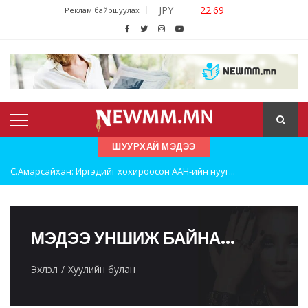
JPY
22.69
Реклам байршуулах
ШУУРХАЙ МЭДЭЭ
С.Амарсайхан: Иргэдийг хохироосон ААН-ийн нууг...
Шатахууны нөөцийг нэмэгдүүлэх, доголдлыг арилг...
Улаанбаатарт хоногт 250 м³ лаг боловсруулах ү...
МЭДЭЭ УНШИЖ БАЙНА...
Эхлэл
Хуулийн булан