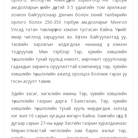
ам.долларын үнийн дүнтэй 3-5 удаагийн том арилжааг
зохион байгуулснаар дэнчин болон эхний төлбөрийн
орлого болох 250-350 тэрбум ам.долларыг Монгол
Улсад татан төвлөрүүлнэ хэмээн тусгасан байна. Үүнийг
ямар чиглэлд зарцуулах вэ. Бүтээн байгуулалтад уу,
төсвийн зарлагын алдагдлаа нөхөхөд үү хэмээн
тодруулав. Мөн тэрбээр Төр, хувийн хэвшлийн
түншлэлийн тухай хуульд нэмэлт, өөрчлөлт оруулснаар
гадаадын хөрөнгө оруулалттай компаниуд төр, хувийн
хэвшлийн түншлэлийн ажилд оролцох боломж гарах уу
гэсэн асуулт тавив.
Эдийн засаг, хөгжлийн яамны Төр, хувийн хэвшлийн
түншлэлийн газрын дарга Т.Баясгалан, Төр, хувийн
хэвшлийн түншлэлийн тухай хууль мөрдөгдөж эхлээд
нэг жил 10 сарын хугацаа өнгөрч байна. Хамгийн сүүлд 8
дугаар сарын 27-ны өдөр Засгийн газрын хуралдаанаас
Мөрөн-Улиастай чиглэлийн зам барих ажлыг төр,
хувийн хэвшлийн түншлэлээр хэрэгжүүлэхээр