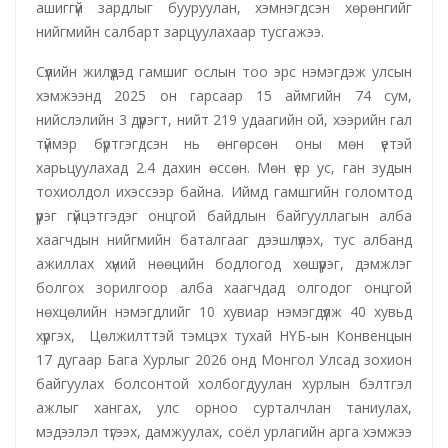
ашиггүй зардлыг бууруулан, хэмнэгдсэн хөрөнгийг
нийгмийн салбарт зарцуулахаар тусгажээ.
Сүүлийн жилүүдэд гамшиг ослын тоо эрс нэмэгдэж улсын
хэмжээнд 2025 он гарсаар 15 аймгийн 74 сум,
нийслэлийн 3 дүүрэгт, нийт 219 удаагийн ой, хээрийн гал
түймэр бүртгэгдсэн нь өнгөрсөн оны мөн үетэй
харьцуулахад 2.4 дахин өссөн. Мөн үер ус, ган зудын
тохиолдол ихэссээр байна. Иймд гамшгийн голомтод
үүрэг гүйцэтгэдэг онцгой байдлын байгууллагын алба
хаагчдын нийгмийн баталгааг дээшлүүлэх, тус албанд
ажиллах хүний нөөцийн бодлогод хөшүүрэг, дэмжлэг
болгох зорилгоор алба хаагчдад олгодог онцгой
нөхцөлийн нэмэгдлийг 10 хувиар нэмэгдүүлж 40 хувьд
хүргэх, Цөлжилттэй тэмцэх тухай НҮБ-ын Конвенцын
17 дугаар Бага Хурлыг 2026 онд Монгол Улсад зохион
байгуулах болсонтой холбогдуулан хурлын бэлтгэл
ажлыг хангах, улс орноо сурталчлан таниулах,
мэдээлэл түгээх, дамжуулах, соёл урлагийн арга хэмжээ