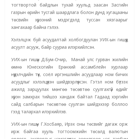
тогтвортой байдлын тухай хуульд заасан Засгийн
газрын өрийн тусгай шаардлага болон дунд хугацааны
төсвийн хүрээний мэдэгдэлд туссан хязгаарыг
хангахаар байна гэлээ.
Хэлэлцэж буй асуудалтай холбогдуулан УИХ-ын гишүүд
асуулт асууж, байр сууриа илэрхийлсэн.
УИХ-ын гишүүн Д.Бум-Очир, Манай улс гурван жилийн
өмнө Юнескогийн Ерөнхий ассамблейн хурлаар
нүүдэлчдийн түүх, соёл иргэншлийн асуудлаар ном бичих
асуудлыг хэлэлцүүлэн шийдвэрлүүлсэн. Гэтэл ном бүтээх
ажилд зарцуулах мөнгөө төсөвтөө суулгахгүй өдийг
хүрэн замхрах тийшээ хандаж байтал Гадаад хэргийн
сайд салбарын төсөвтөө суулган шийдэхээр боллоо
гээд талархал илэрхийлэв.
УИХ-ын гишүүн Г.Хосбаяр, Ирэх оны төсвийг дагаж орж
ирж байгаа хууль тогтоомжийн төсөлд валютын
орлого, экспортыг нэмэгдүүлэх зорилгоор нэг тэрбум