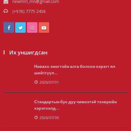
newmm_mn@gmail.com
2026/08/06
(+976) 7775 2456
Монгол Улс COP17 бага хуралд 6.5
тэрбум ам.долларын санх...
2026/08/06
Их уншигдсан
Навахо эмэгтэйн алга болсон хэрэгт ял
“Улаанбаатар трам” төсөл хэрэгжсэнээр
шийтгүүл...
жилд 446 тэрбу...
2026/07/31
2026/08/06
Стандартын бус дуу чимээтэй тээврийн
хэрэгсэлд...
Автомашины улсын дугаар тэгш тоогоор
төгссөн бол өнөөдөр...
2026/07/30
2026/08/06