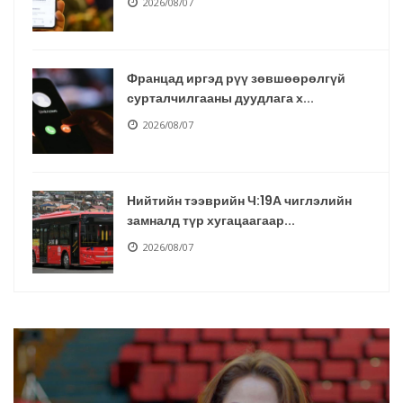
2026/08/07
Францад иргэд рүү зөвшөөрөлгүй
сурталчилгааны дуудлага х...
2026/08/07
Нийтийн тээврийн Ч:19А чиглэлийн
замналд түр хугацаагаар...
2026/08/07
Автомашины улсын дугаар сондгой
тоогоор төгссөн бол өнөө...
2026/08/07