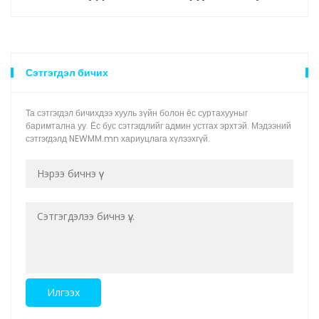
Сэтгэгдэл бичих
Та сэтгэгдэл бичихдээ хууль зүйн болон ёс суртахууныг
баримтална уу. Ёс бус сэтгэгдлийг админ устгах эрхтэй. Мэдээний
сэтгэгдэлд NEWMM.mn хариуцлага хүлээхгүй.
Илгээх