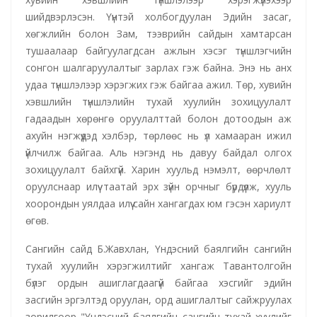
шийдвэрлэсэн. Үүнтэй холбогдуулан Эдийн засаг,
хөгжлийн болон Зам, тээврийн сайдын хамтарсан
тушаалаар байгуулагдсан ажлын хэсэг түншлэгчийн
сонгон шалгаруулалтыг зарлах гэж байна. Энэ нь анх
удаа түншлэлээр хэрэгжих гэж байгаа ажил. Төр, хувийн
хэвшлийн түншлэлийн тухай хуулийн зохицуулалт
гадаадын хөрөнгө оруулалттай болон дотоодын аж
ахуйн нэгжүүдэд хэлбэр, төрлөөс нь үл хамааран ижил
үйлчилж байгаа. Аль нэгэнд нь давуу байдал олгох
зохицуулалт байхгүй. Харин хуульд нэмэлт, өөрчлөлт
оруулснаар илүү таатай эрх зүйн орчныг бүрдүүлж, хууль
хоорондын уялдаа илүү сайн хангагдах юм гэсэн хариулт
өгөв.
Сангийн сайд Б.Жавхлан, Үндэсний баялгийн сангийн
тухай хуулийн хэрэгжилтийг хангаж Тавантолгойн
бүлэг ордын ашиглагдаагүй байгаа хэсгийг эдийн
засгийн эргэлтэд оруулан, орд ашиглалтыг сайжруулах
зорилгоор "Үндэсний баялгийн сангийн тухай хуулийг