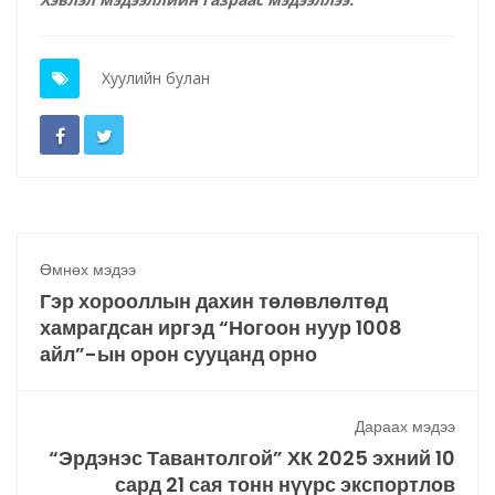
Хуулийн булан
Өмнөх мэдээ
Гэр хорооллын дахин төлөвлөлтөд
хамрагдсан иргэд “Ногоон нуур 1008
айл”-ын орон сууцанд орно
Дараах мэдээ
“Эрдэнэс Тавантолгой” ХК 2025 эхний 10
сард 21 сая тонн нүүрс экспортлов