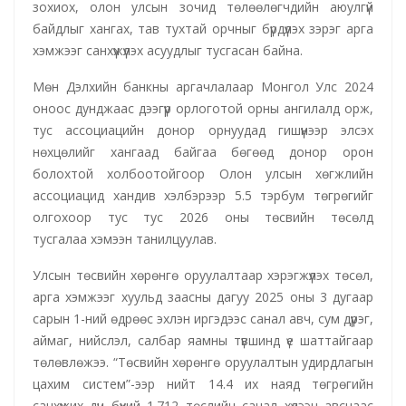
зохиох, олон улсын зочид төлөөлөгчдийн аюулгүй
байдлыг хангах, тав тухтай орчныг бүрдүүлэх зэрэг арга
хэмжээг санхүүжүүлэх асуудлыг тусгасан байна.
Мөн Дэлхийн банкны аргачлалаар Монгол Улс 2024
оноос дунджаас дээгүүр орлоготой орны ангилалд орж,
тус ассоциацийн донор орнуудад гишүүнээр элсэх
нөхцөлийг хангаад байгаа бөгөөд донор орон
болохтой холбоотойгоор Олон улсын хөгжлийн
ассоциацид хандив хэлбэрээр 5.5 тэрбум төгрөгийг
олгохоор тус тус 2026 оны төсвийн төсөлд
тусгалаа хэмээн танилцуулав.
Улсын төсвийн хөрөнгө оруулалтаар
хэрэгжүүлэх төсөл,
арга хэмжээг
хуульд заасны дагуу 2025 оны 3 дугаар
сарын 1-ний өдрөөс эхлэн иргэдээс санал авч, сум дүүрэг,
аймаг, нийслэл, салбар яамны түвшинд үе шаттайгаар
төлөвлөжээ. “Төсвийн хөрөнгө оруулалтын удирдлагын
цахим систем”-ээр нийт 14.4 их наяд төгрөгийн
санхүүжих дүн бүхий 1.712 төслийн санал хүлээн авснаас