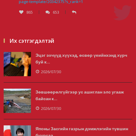
page-template/20342375?s_rank=1
865
653
Тэгш, сондгойгоор хөдөлгөөнд
оролцуулах зохицуулалт 07:0...
2026/08/05
Их сэтгэгдэлтэй
Эцэг эхчүүд хүүхэд, өсвөр үеийнхэнд хүрч
Усны ослоор 59 хүн амь насаа алджээ
буй к...
2026/08/05
2026/07/30
Зөвшөөрөлгүйгээр ус ашиглан элс угааж
Гадаадын гэр бүлд үрчлэгдсэн хүүхдүүд
байсан к...
танилцах аяллаар ...
2026/07/30
2026/08/05
Японы Засгийн газрын дэмжлэгийн түвшин
буурсаа...