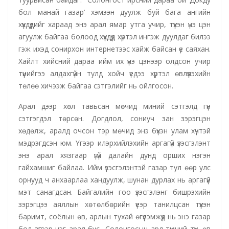
бол манай газар’ хэмээн дуулж буй бага ангийн
хүүхдүүдийг хараад энэ арал ямар утга учир, түүхэн үнэ цэн
агуулж байгаа болоод хүүхдүүд хүртэл ингэж дуулдаг билээ
гэж ихэд сонирхон интернетээс хайж байсан үе саяхан.
Хайлт хийсний дараа ийм их үнэ цэнээр олдсон учир
түүнийгээ алдахгүйн тулд хойч үедээ хүртэл өвлүүлэхийн
төлөө хичээж байгаа сэтгэлийг нь ойлгосон.
Арал дээр хөл тавьсан мөчид миний сэтгэлд гүн
сэтгэгдэл төрсөн. Догдлол, сониуч зан зэрэгцэн
хөдөлж, аралд очсон тэр мөчид энэ бүхэн улам хүчтэй
мэдрэгдсэн юм. Үгээр илэрхийлэхийн аргагүй үзэсгэлэнт
энэ арал хязгаар үгүй далайн дунд орших нэгэн
гайхамшиг байлаа. Ийм үзэсгэлэнтэй газар тул өөр улс
орнууд ч анхаарлаа хандуулж, шунан дурлах нь аргагүй
мэт санагдсан. Байгалийн гоо үзэсгэлэнг бишрэхийн
зэрэгцээ аяллын хөтөлбөрийн үеэр танилцсан түүхэн
баримт, соёлын өв, арлын тухай өгүүлэмжүүд нь энэ газар
бол зүгээр нэг арал бус Солонгосын ард түмний түүх, өв