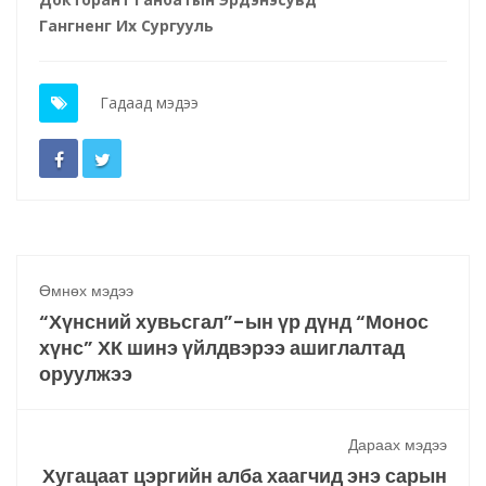
Гангненг Их Сургууль
Гадаад мэдээ
Өмнөх мэдээ
“Хүнсний хувьсгал”-ын үр дүнд “Монос
хүнс” ХК шинэ үйлдвэрээ ашиглалтад
оруулжээ
Дараах мэдээ
Хугацаат цэргийн алба хаагчид энэ сарын