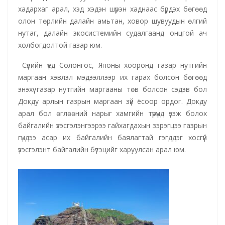
хадархаг арал, хэд хэдэн шүрэн хаднаас бүрдэх бөгөөд
олон төрлийн далайн амьтан, ховор шувуудын өлгий
нутаг, далайн экосистемийн судалгаанд онцгой ач
холбогдолтой газар юм.
Сүүлийн үед Солонгос, Японы хооронд газар нутгийн
маргаан хэвлэл мэдээллээр их гарах болсон бөгөөд
энэхүү газар нутгийн маргааны төв болсон сэдэв бол
Докду арлын газрын маргаан зүй ёсоор ордог. Докду
арал бол өглөөний нарыг хамгийн түрүүнд үзэж болох
байгалийн үзэсгэлэнгээрээ гайхагдахын зэрэгцээ газрын
гүндээ асар их байгалийн баялагтай гэгддэг хосгүй
үзэсгэлэнт байгалийн бүтэцийг харуулсан арал юм.