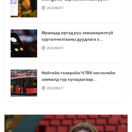
2026/08/07
Францад иргэд рүү зөвшөөрөлгүй
сурталчилгааны дуудлага х...
2026/08/07
Нийтийн тээврийн Ч:19А чиглэлийн
замналд түр хугацаагаар...
2026/08/07
Автомашины улсын дугаар сондгой
тоогоор төгссөн бол өнөө...
2026/08/07