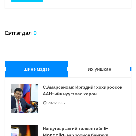
Сэтгэгдэл
0
Шинэ мэдээ
Их уншсан
С.Амарсайхан: Иргэдийг хохироосон
ААН-ийн нуугтмал хөрөн...
2026/08/07
Нэгдүгээр ангийн элсэлтийг E-
Mongolia-аар зохион байгуул...