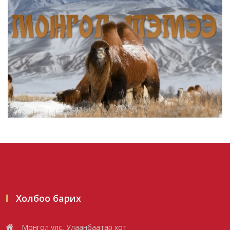
Улсын чанартай хатуу хучилттай авто
замын талаас илүү ху...
2026/08/06
Засгийн газар энэ оныг дуустал
санхүүгийн хэмнэлтийн гор...
2026/08/06
Шатахууны импортын гаалийн албан
татварыг 2027 оны хоёрд...
2026/08/06
Холбоо барих
Стратегийн нөөцийн барааны хяналтыг
Монгол улс, Улаанбаатар хот