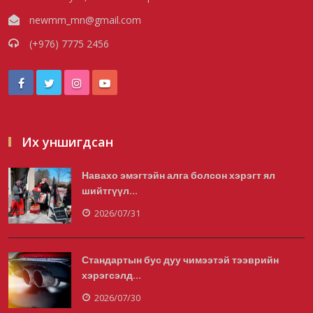
цахим системээр хэрэ...
newmm_mn@gmail.com
2026/08/06
(+976) 7775 2456
Монгол Улс COP17 бага хуралд 6.5
тэрбум ам.долларын санх...
2026/08/06
Их уншигдсан
Навахо эмэгтэйн алга болсон хэрэгт ял
“Улаанбаатар трам” төсөл хэрэгжсэнээр
шийтгүүл...
жилд 446 тэрбу...
2026/07/31
2026/08/06
Стандартын бус дуу чимээтэй тээврийн
хэрэгсэлд...
Автомашины улсын дугаар тэгш тоогоор
төгссөн бол өнөөдөр...
2026/07/30