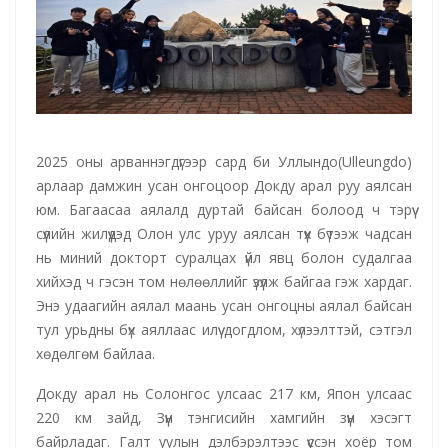
2025 оны арваннэгдүгээр сард би Уллындо(Ulleungdo)
арлаар дамжин усан онгоцоор Докду арал руу аялсан
юм. Багаасаа аялалд дуртай байсан болоод ч тэрүү
сүүлийн жилүүдэд Олон улс уруу аялсан түүх бүтээж чадсан
нь миний докторт суралцах үйл явц болон судалгаа
хийхэд ч гэсэн том нөлөөллийг үзүүлж байгаа гэж хардаг.
Энэ удаагийн аялал маань усан онгоцны аялал байсан
тул урьдны бүх аяллаас илүү догдлом, хүлээлттэй, сэтгэл
хөдөлгөм байлаа.
Докду арал нь Солонгос улсаас 217 км, Япон улсаас
220 км зайд, Зүүн тэнгисийн хамгийн зүүн хэсэгт
байрладаг. Галт уулын дэлбэрэлтээс үүссэн хоёр том