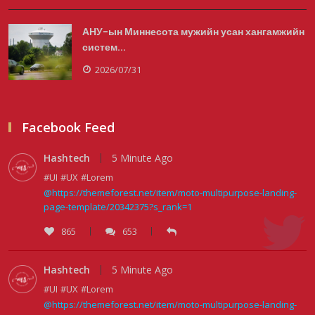
2026/08/06
АНУ-ын Миннесота мужийн усан хангамжийн
систем...
Улаанбаатарт өдөртөө 29 хэм дулаан
2026/07/31
2026/08/06
Facebook Feed
Прокурорын байгууллага өнгөрсөн
Hashtech
5 Minute Ago
долоо хоногт 29,444 хэрэ...
#UI
#UX
#Lorem
@https://themeforest.net/item/moto-multipurpose-landing-
2026/08/05
page-template/20342375?s_rank=1
865
653
Тэгш, сондгойгоор замын хөдөлгөөнд
оролцох зохицуулалтад...
Hashtech
5 Minute Ago
#UI
#UX
#Lorem
2026/08/05
@https://themeforest.net/item/moto-multipurpose-landing-