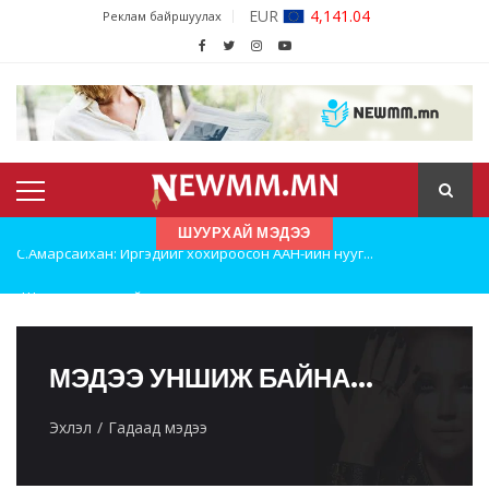
JPY
22.69
Реклам байршуулах
ШУУРХАЙ МЭДЭЭ
Шатахууны нөөцийг нэмэгдүүлэх, доголдлыг арилг...
Улаанбаатарт хоногт 250 м³ лаг боловсруулах ү...
С.Амарсайхан: Иргэдийг хохироосон ААН-ийн нууг...
МЭДЭЭ УНШИЖ БАЙНА...
Эхлэл
Гадаад мэдээ