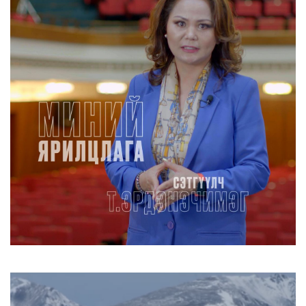
Улаанбаатарт өдөртөө 30 хэм дулаан
2026/08/07
Шатахууны нөөцийг нэмэгдүүлэх,
доголдлыг арилгахад анхаа...
2026/08/06
Улаанбаатарт хоногт 250 м³ лаг
боловсруулах үйлдвэр бай...
2026/08/06