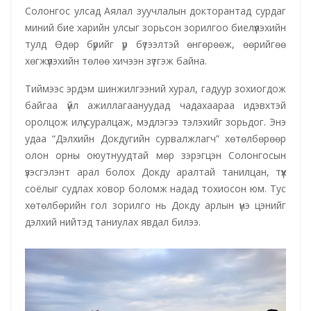
Солонгос улсад Аялал зуучлалын докторантад сурдаг
миний бие харийн улсыг зорьсон зорилгоо биелүүлэхийн
тулд Өдөр бүрийг үр бүтээлтэй өнгөрөөж, өөрийгөө
хөгжүүлэхийн төлөө хичээн зүтгэж байна.
Тиймээс эрдэм шинжилгээний хурал, гадуур зохиогдож
байгаа үйл ажиллагаануудад чадахаараа идэвхтэй
оролцож илүү суралцаж, мэдлэгээ тэлэхийг зорьдог. Энэ
удаа “Дэлхийн Докдугийн сурвалжлагч” хөтөлбөрөөр
олон орны оюутнуудтай мөр зэрэгцэн Солонгосын
үзэсгэлэнт арал болох Докду аралтай танилцан, түүх
соёлыг судлах ховор боломж надад тохиосон юм. Тус
хөтөлбөрийн гол зорилго нь Докду арлын үнэ цэнийг
дэлхий нийтэд таниулах явдал билээ.