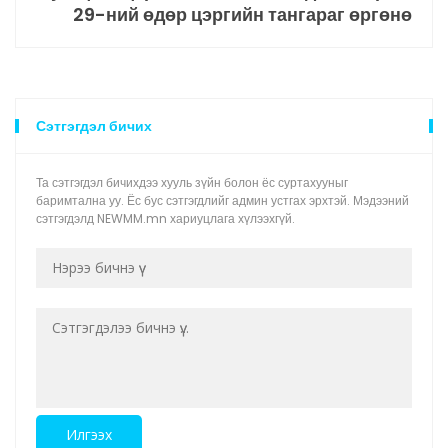
29-ний өдөр цэргийн тангараг өргөнө
Сэтгэгдэл бичих
Та сэтгэгдэл бичихдээ хууль зүйн болон ёс суртахууныг
баримтална уу. Ёс бус сэтгэгдлийг админ устгах эрхтэй. Мэдээний
сэтгэгдэлд NEWMM.mn хариуцлага хүлээхгүй.
Илгээх