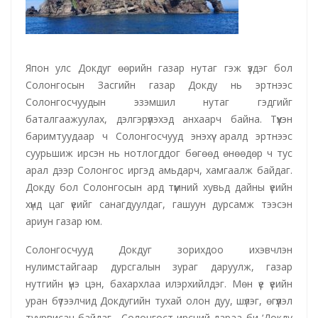
Япон улс Докдуг өөрийн газар нутаг гэж үздэг бол
Солонгосын Засгийн газар Докду нь эртнээс
Солонгосчуудын эзэмшил нутаг гэдгийг
баталгаажуулах, дэлгэрүүлэхэд анхаарч байна. Түүхэн
баримтуудаар ч Солонгосчууд энэхүү аралд эртнээс
суурьшиж ирсэн нь нотлогддог бөгөөд өнөөдөр ч тус
арал дээр Солонгос иргэд амьдарч, хамгаалж байдаг.
Докду бол Солонгосын ард түмний хувьд дайны үеийн
хүнд цаг үеийг санагдуулдаг, гашуун дурсамж тээсэн
ариун газар юм.
Солонгосчууд Докдуг зорихдоо ихэвчлэн
нулимстайгаар дурсгалын зураг даруулж, газар
нутгийн үнэ цэн, бахархлаа илэрхийлдэг. Мөн үе үеийн
уран бүтээлчид Докдугийн тухай олон дуу, шүлэг, өгүүлэл
туурвисан байдаг. Солонгост ирсний дараа би ‘Докду