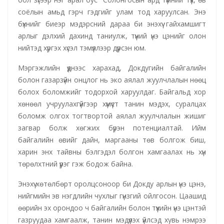
соёлын амьд гэрч гэдгийг улам тод харуулсан. Энэ
бүхнийг биеэр мэдэрсний дараа би энэхүү гайхамшигт
арлыг дэлхий дахинд таниулж, түүний үнэ цэнийг олон
нийтэд хүргэх хүсэл тэмүүллээр дүүрсэн юм.
Мэргэжлийн үүднээс харахад, Докдугийн байгалийн
болон газарзүйн онцлог нь эко аялал жуулчлалын нөөц
болох боломжийг тодорхой харуулдаг. Байгальд хор
хөнөөл учруулахгүйгээр хүмүүст танин мэдэх, суралцах
боломж олгох тогтвортой аялал жуулчлалын жишиг
загвар болж хөгжих бүрэн потенциалтай. Ийм
байгалийн өвийг дайн, маргааны төв болгож биш,
харин энх тайвны бэлгэдэл болгон хамгаалах нь хүн
төрөлхтний үүрэг гэж бодож байна.
Энэхүү хөтөлбөрт оролцсоноор би Докду арлын үнэ цэнэ,
нийгмийн эв нэгдлийн чухлыг гүнзгий ойлгосон. Цаашид
өөрийн эх орондоо ч байгалийн болон түүхийн үнэ цэнтэй
газруудаа хамгаалж, танин мэдүүлэх үйлсэд хувь нэмрээ