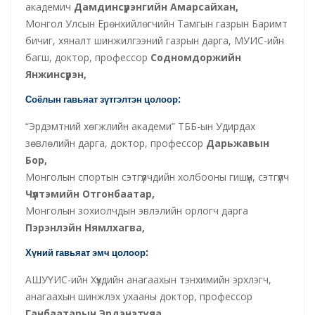
академич
Дамдинсүрэнгийн Амарсайхан,
Монгол Улсын Ерөнхийлөгчийн Тамгын газрын Баримт
бичиг, хяналт шинжилгээний газрын дарга, МУИС-ийн
багш, доктор, профессор
Содномдоржийн
Янжинсүрэн,
Соёлын гавьяат зүтгэлтэн цолоор:
“Эрдэмтний хөгжлийн академи” ТББ-ын Удирдах
зөвлөлийн дарга, доктор, профессор
Дарьжавын
Бор,
Монголын спортын сэтгүүлчдийн холбооны гишүүн, сэтгүүлч
Чүлтэмийн Отгонбаатар,
Монголын зохиолчдын эвлэлийн орлогч дарга
Пэрэнлэйн Нямлхагва,
Хүний гавьяат эмч цолоор:
АШУҮИС-ийн Хүүхдийн анагаахын тэнхимийн эрхлэгч,
анагаахын шинжлэх ухааны доктор, профессор
Ганбаатарын Эрдэнэтуяа,