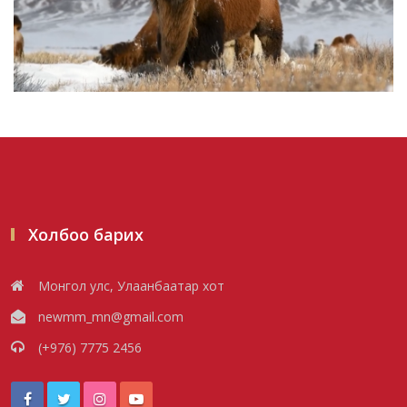
Засгийн газар энэ оныг дуустал
санхүүгийн хэмнэлтийн гор...
2026/08/06
Шатахууны импортын гаалийн албан
татварыг 2027 оны хоёрд...
2026/08/06
Холбоо барих
Стратегийн нөөцийн барааны хяналтыг
Монгол улс, Улаанбаатар хот
цахим системээр хэрэ...
newmm_mn@gmail.com
2026/08/06
(+976) 7775 2456
Монгол Улс COP17 бага хуралд 6.5