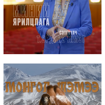
Шатахууны нөөцийг нэмэгдүүлэх,
доголдлыг арилгахад анхаа...
2026/08/06
Улаанбаатарт хоногт 250 м³ лаг
боловсруулах үйлдвэр бай...
2026/08/06
Улсын чанартай хатуу хучилттай авто
замын талаас илүү ху...
2026/08/06