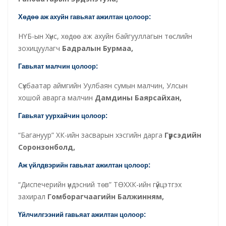
Хөдөө аж ахуйн гавьяат ажилтан цолоор:
НҮБ-ын Хүнс, хөдөө аж ахуйн байгууллагын төслийн
зохицуулагч
Бадралын Бурмаа,
Гавьяат малчин цолоор:
Сүхбаатар аймгийн Уулбаян сумын малчин, Улсын
хошой аварга малчин
Дамдины Баярсайхан,
Гавьяат уурхайчин цолоор:
“Багануур” ХК-ийн засварын хэсгийн дарга
Гүрсэдийн
Соронзонболд,
Аж үйлдвэрийн гавьяат ажилтан цолоор:
“Диспечерийн үндэсний төв” ТӨХХК-ийн гүйцэтгэх
захирал
Гомборагчаагийн Балжинням,
Үйлчилгээний гавьяат ажилтан цолоор: