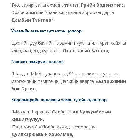
Төр, захиргааны ахмад ажилтан
Гүрийн Эрдэнэтөгс,
Орхон аймгийн Улаан загалмайн хорооны дарга
Дамбын Тунгалаг,
Урлагийн гавьяат зүтгэлтэн цолоор:
Цэргийн дуу бүжгийн “Эрдмийн чуулга”-ын уран сайхны
удирдаач, дэд хурандаа
Лхаажавын Баттөр,
Гавьяат тамирчин цолоор:
“Шандас ММА тулааны клуб”-ын холимог тулааны
мэргэжлийн тамирчин, Дэлхийн аварга
Баатархүүгийн
Энх-Оргил,
Хөдөлмөрийн гавьяаны улаан тугийн одонгоор:
“Марзан Шарав сан”-гийн тэргүүн
Чулуунбатын
Хишигчулуун,
“Талх чихэр” ХХК-ийн ахмад технологич
Дуйнхаржавын Хоролмаа,