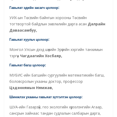
Гавьяат эдийн засагч цолоор:
УИХ-ын Төсвийн байнгын хорооны Төсвийн
тогтвортой байдлын зөвлөлийн дарга асан
Далрайн
Даваасамбуу,
Гавьяат хуульч цолоор:
Монгол Улсын дээд шүүхийн Эрүүгийн хэргийн танхимын
тэргүүн
Чагдаагийн Хосбаяр,
Гавьяат багш цолоор:
МУБИС-ийн Багшийн сургуулийн математикийн багш,
боловсролын ухааны доктор, профессор
Цэдэннямын Нямжав,
Шинжлэх ухааны гавьяат зүтгэлтэн цолоор:
ШУА-ийн Газарзүй, гео экологийн хүрээлэнгийн Агаар,
сансрын зайнаас тандан судлалын салбарын дарга,