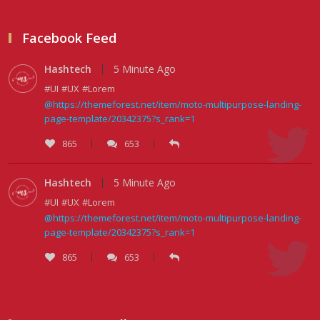
Facebook Feed
Прокурорын байгууллага өнгөрсөн
Hashtech
5 Minute Ago
долоо хоногт 29,444 хэрэ...
#UI
#UX
#Lorem
@https://themeforest.net/item/moto-multipurpose-landing-
2026/08/05
page-template/20342375?s_rank=1
865
653
Тэгш, сондгойгоор замын хөдөлгөөнд
оролцох зохицуулалтад...
Hashtech
5 Minute Ago
#UI
#UX
#Lorem
2026/08/05
@https://themeforest.net/item/moto-multipurpose-landing-
page-template/20342375?s_rank=1
865
653
Тэгш, сондгойгоор хөдөлгөөнд
оролцуулах зохицуулалт 07:0...
2026/08/05