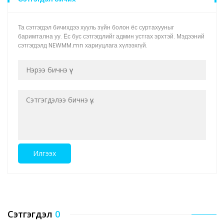
Та сэтгэгдэл бичихдээ хууль зүйн болон ёс суртахууныг
баримтална уу. Ёс бус сэтгэгдлийг админ устгах эрхтэй. Мэдээний
сэтгэгдэлд NEWMM.mn хариуцлага хүлээхгүй.
Илгээх
Сэтгэгдэл
0