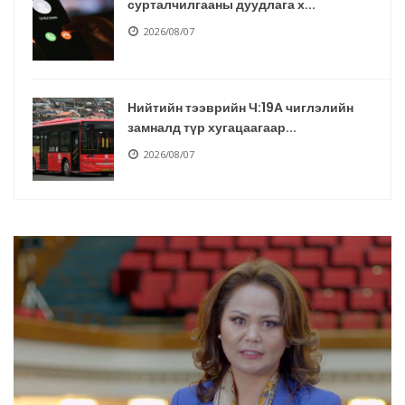
сурталчилгааны дуудлага х...
2026/08/07
Нийтийн тээврийн Ч:19А чиглэлийн
замналд түр хугацаагаар...
2026/08/07
Автомашины улсын дугаар сондгой
тоогоор төгссөн бол өнөө...
2026/08/07
Улаанбаатарт өдөртөө 30 хэм дулаан
2026/08/07