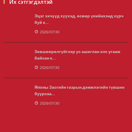
Их сэтгэгдэлтэй
Эцэг эхчүүд хүүхэд, өсвөр үеийнхэнд хүрч
Усны ослоор 59 хүн амь насаа алджээ
буй к...
2026/08/05
2026/07/30
Зөвшөөрөлгүйгээр ус ашиглан элс угааж
Гадаадын гэр бүлд үрчлэгдсэн хүүхдүүд
байсан к...
танилцах аяллаар ...
2026/07/30
2026/08/05
Японы Засгийн газрын дэмжлэгийн түвшин
буурсаа...
Засгийн газрын хуралдаанаар 20 орчим
асуудал хэлэлцэж ба...
2026/07/30
2026/08/05