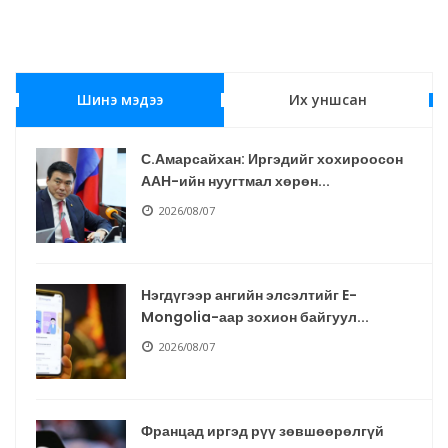
Шинэ мэдээ
Их уншсан
С.Амарсайхан: Иргэдийг хохироосон
ААН-ийн нуугтмал хөрөн...
2026/08/07
Нэгдүгээр ангийн элсэлтийг E-
Mongolia-аар зохион байгуул...
2026/08/07
Францад иргэд рүү зөвшөөрөлгүй