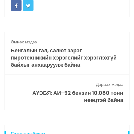
Өмнөх мэдээ
Бенгалын гал, салют зэрэг
пиротехникийн хэрэгслийг хэрэглэхгүй
байхыг анхааруулж байна
Дараах мэдээ
АҮЭБЯ: АИ-92 бензин 10.080 тонн
нөөцтэй байна
Сэтгэгдэл бичих