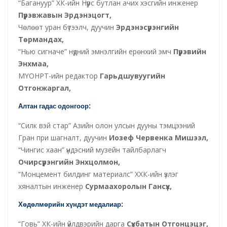
“Багануур” ХК-ийн Нүүрс бутлан ачих хэсгийн инженер
Пүрэвжавын Эрдэнэцогт,
Чөлөөт уран бүтээлч, дуучин
Эрдэнэсүрэнгийн
Төрмандах,
“Нью сигначе” нүдний эмнэлгийн ерөнхий эмч
Пүрэвийн
Энхмаа,
МҮОНРТ-ийн редактор
Гарьдшувуугийн
Отгонжаргал,
Алтан гадас одонгоор:
“Силк вэй стар” Азийн олон улсын дууны тэмцээний
Гран при шагналт, дуучин
Иозеф Червенка Мишээл,
“Чингис хаан” үндэсний музейн тайлбарлагч
Очирсүрэнгийн Энхцолмон,
“Монцемент билдинг материалс” ХХК-ийн үзлэг
хяналтын инженер
Сурмаахоролын Гансүх,
Хөдөлмөрийн хүндэт медалиар:
“Говь” ХК-ийн үйлдвэрийн дарга
Сүхбатын Отгонцэцэг,