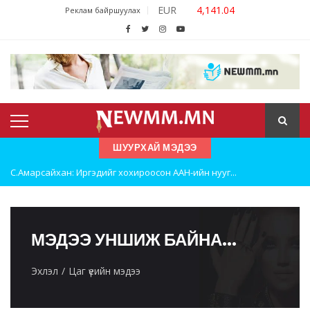
JPY
22.69
Реклам байршуулах
ШУУРХАЙ МЭДЭЭ
С.Амарсайхан: Иргэдийг хохироосон ААН-ийн нууг...
Шатахууны нөөцийг нэмэгдүүлэх, доголдлыг арилг...
Улаанбаатарт хоногт 250 м³ лаг боловсруулах ү...
МЭДЭЭ УНШИЖ БАЙНА...
Эхлэл
Цаг үеийн мэдээ