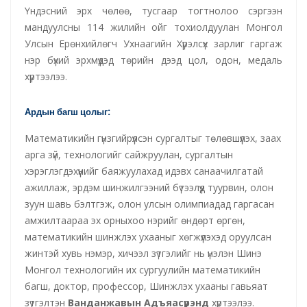
Үндэсний эрх чөлөө, тусгаар тогтнолоо сэргээн
мандуулсны 114 жилийн ойг тохиолдуулан Монгол
Улсын Ерөнхийлөгч Ухнаагийн Хүрэлсүх зарлиг гаргаж
нэр бүхий эрхмүүдэд төрийн дээд цол, одон, медаль
хүртээлээ.
Ардын багш цолыг:
Математикийн гүнзгийрүүлсэн сургалтыг төлөвшүүлэх, заах
арга зүй, технологийг сайжруулан, сургалтын
хэрэглэгдэхүүнийг баяжуулахад идэвх санаачилгатай
ажиллаж, эрдэм шинжилгээний бүтээлүүд туурвин, олон
зуун шавь бэлтгэж, олон улсын олимпиадад гаргасан
амжилтаараа эх орныхоо нэрийг өндөрт өргөн,
математикийн шинжлэх ухааныг хөгжүүлэхэд оруулсан
жинтэй хувь нэмэр, хичээл зүтгэлийг нь үнэлэн Шинэ
Монгол технологийн их сургуулийн математикийн
багш, доктор, профессор, Шинжлэх ухааны гавьяат
зүтгэлтэн
Ванданжавын Адъяасүрэнд
хүртээлээ.