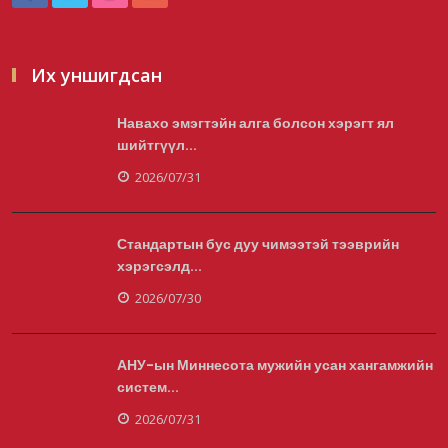
тэрбум ам.долларын санх...
2026/08/06
Их уншигдсан
Навахо эмэгтэйн алга болсон хэрэгт ял
“Улаанбаатар трам” төсөл хэрэгжсэнээр
шийтгүүл...
жилд 446 тэрбу...
2026/07/31
2026/08/06
Стандартын бус дуу чимээтэй тээврийн
хэрэгсэлд...
Автомашины улсын дугаар тэгш тоогоор
төгссөн бол өнөөдөр...
2026/07/30
2026/08/06
АНУ-ын Миннесота мужийн усан хангамжийн
систем...
Улаанбаатарт өдөртөө 29 хэм дулаан
2026/07/31
2026/08/06