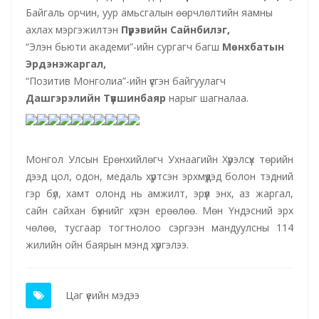
Байгаль орчин, уур амьсгалын өөрчлөлтийн яамны
ахлах мэргэжилтэн
Пүрэвийн Сайнбилэг,
“Элэн бьюти академи”-ийн сургагч багш
Мөнхбатын
Эрдэнэжаргал,
“Позитив Монголиа”-ийн үүсгэн байгуулагч
Дашгэрэлийн Түвшинбаяр
нарыг шагналаа.
Монгол Улсын Ерөнхийлөгч Ухнаагийн Хүрэлсүх төрийн
дээд цол, одон, медаль хүртсэн эрхмүүдэд болон тэдний
гэр бүл, хамт олонд нь амжилт, эрүүл энх, аз жаргал,
сайн сайхан бүхнийг хүсэн ерөөлөө. Мөн Үндэсний эрх
чөлөө, тусгаар тогтнолоо сэргээн мандуулсны 114
жилийн ойн баярын мэнд хүргэлээ.
Цаг үеийн мэдээ