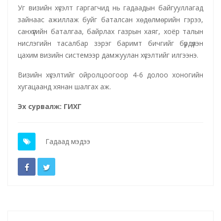
Уг визийн хүсэлт гаргагчид нь гадаадын байгууллагад
зайнаас ажиллаж буйг баталсан хөдөлмөрийн гэрээ,
санхүүгийн баталгаа, байрлах газрын хаяг, хоёр талын
нислэгийн тасалбар зэрэг баримт бичгийг бүрдүүлэн
цахим визийн системээр дамжуулан хүсэлтийг илгээнэ.
Визийн хүсэлтийг ойролцоогоор 4-6 долоо хоногийн
хугацаанд хянан шалгах аж.
Эх сурвалж: ГИХГ
Гадаад мэдээ