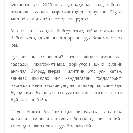
Филиппин улс 2025 оны зургаадугаар сард зайнаас
ажиллах гадаадын мэргэжилтнүүдэд зориулсан “Digital
Nomad Visa”-г албан ёсоор нэвтрүүлжээ.
Энэ виз нь гадаадын байгууллагад зайнаас ажиллаж
байгаа иргэдэд Филиппинд оршин суух боломж олгох
юм.
Тус виз нь Филиппиний анхны зайнаас ажилладаг
гадаадын мэргэжилтнүүдэд зориулсан шинэ визийн
ангилал бөгөөд үүгээрээ Филиппин Улс уян хатан,
зайнаас ажиллах чиг хандлагатай, “хөдөлгөөнт”
мэргэжилтнүүдийг өөрийн улсдаа татахаар чармайж буй
бүс нутгийн бусад улс орнуудтай хөл зэрэгцэн алхаж
буйг илтгэж байна.
"Digital Nomad Visa"-ийн хүчинтэй хугацаа 12 сар ба
дахин энэ хугацаагаар сунгах бөгөөд тус визээр нийт
хоёр хүртэл жил оршин суух боломжтой.