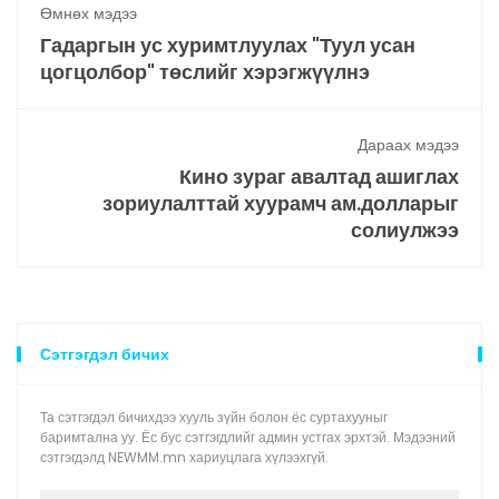
Өмнөх мэдээ
Гадаргын ус хуримтлуулах "Туул усан
цогцолбор" төслийг хэрэгжүүлнэ
Дараах мэдээ
Кино зураг авалтад ашиглах
зориулалттай хуурамч ам.долларыг
солиулжээ
Сэтгэгдэл бичих
Та сэтгэгдэл бичихдээ хууль зүйн болон ёс суртахууныг
баримтална уу. Ёс бус сэтгэгдлийг админ устгах эрхтэй. Мэдээний
сэтгэгдэлд NEWMM.mn хариуцлага хүлээхгүй.