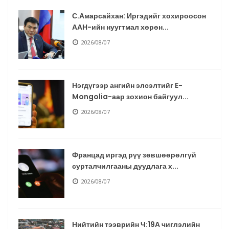
С.Амарсайхан: Иргэдийг хохироосон
ААН-ийн нуугтмал хөрөн...
2026/08/07
Нэгдүгээр ангийн элсэлтийг E-
Mongolia-аар зохион байгуул...
2026/08/07
Францад иргэд рүү зөвшөөрөлгүй
сурталчилгааны дуудлага х...
2026/08/07
Нийтийн тээврийн Ч:19А чиглэлийн