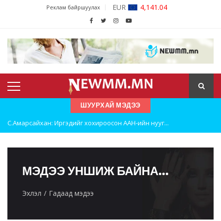
EUR
4,141.04
Реклам байршуулах
ШУУРХАЙ МЭДЭЭ
С.Амарсайхан: Иргэдийг хохироосон ААН-ийн нууг...
Шатахууны нөөцийг нэмэгдүүлэх, доголдлыг арилг...
Улаанбаатарт хоногт 250 м³ лаг боловсруулах ү...
МЭДЭЭ УНШИЖ БАЙНА...
Эхлэл
Гадаад мэдээ