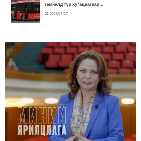
замналд түр хугацаагаар...
2026/08/07
Автомашины улсын дугаар сондгой
тоогоор төгссөн бол өнөө...
2026/08/07
Улаанбаатарт өдөртөө 30 хэм дулаан
2026/08/07
Шатахууны нөөцийг нэмэгдүүлэх,
доголдлыг арилгахад анхаа...