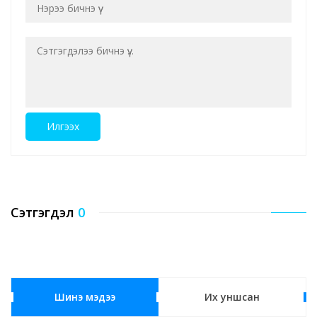
Илгээх
Сэтгэгдэл
0
Шинэ мэдээ
Их уншсан