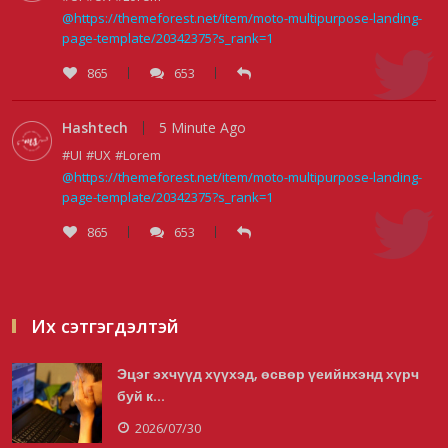
@https://themeforest.net/item/moto-multipurpose-landing-
2026/08/05
page-template/20342375?s_rank=1
865
653
Тэгш, сондгойгоор замын хөдөлгөөнд
оролцох зохицуулалтад...
Hashtech
5 Minute Ago
#UI
#UX
#Lorem
2026/08/05
@https://themeforest.net/item/moto-multipurpose-landing-
page-template/20342375?s_rank=1
865
653
Тэгш, сондгойгоор хөдөлгөөнд
оролцуулах зохицуулалт 07:0...
2026/08/05
Их сэтгэгдэлтэй
Эцэг эхчүүд хүүхэд, өсвөр үеийнхэнд хүрч
Усны ослоор 59 хүн амь насаа алджээ
буй к...
2026/08/05
2026/07/30