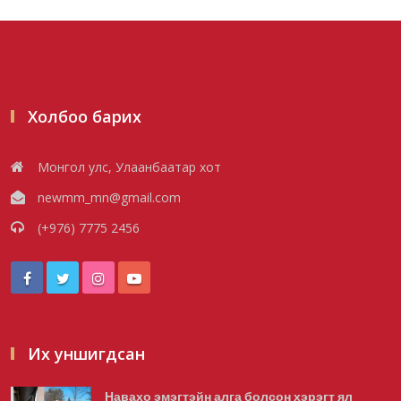
Шатахууны импортын гаалийн албан
татварыг 2027 оны хоёрд...
2026/08/06
Холбоо барих
Стратегийн нөөцийн барааны хяналтыг
Монгол улс, Улаанбаатар хот
цахим системээр хэрэ...
newmm_mn@gmail.com
2026/08/06
(+976) 7775 2456
Монгол Улс COP17 бага хуралд 6.5
тэрбум ам.долларын санх...
2026/08/06
Их уншигдсан
Навахо эмэгтэйн алга болсон хэрэгт ял