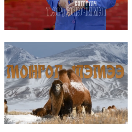
2026/08/06
Улаанбаатарт хоногт 250 м³ лаг
боловсруулах үйлдвэр бай...
2026/08/06
Улсын чанартай хатуу хучилттай авто
замын талаас илүү ху...
2026/08/06
Засгийн газар энэ оныг дуустал
санхүүгийн хэмнэлтийн гор...
2026/08/06